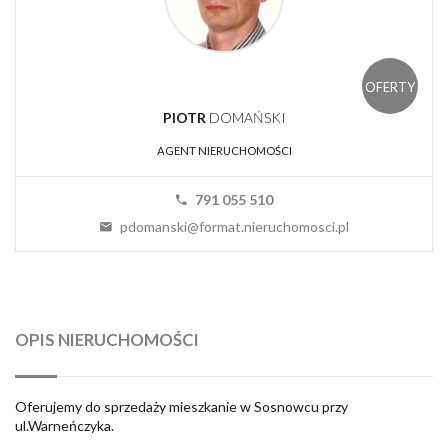
OFERTY
PIOTR
DOMAŃSKI
AGENT NIERUCHOMOŚCI
791 055 510
pdomanski@format.nieruchomosci.pl
OPIS NIERUCHOMOŚCI
Oferujemy do sprzedaży mieszkanie w Sosnowcu przy
ul.Warneńczyka.