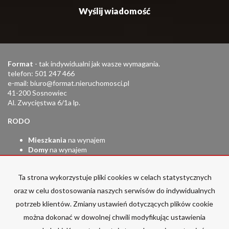
Format
- tak indywidualni jak wasze wymagania.
telefon: 501 247 466
e-mail:
biuro@format.nieruchomosci.pl
41-200 Sosnowiec
Al. Zwycięstwa 6/1a lp.
RODO
Mieszkania
na wynajem
Domy
na wynajem
Działki
na wynajem
Lokale
na wynajem
Ta strona wykorzystuje pliki cookies w celach statystycznych
Hale
na wynajem
Obiekty
na wynajem
oraz w celu dostosowania naszych serwisów do indywidualnych
potrzeb klientów. Zmiany ustawień dotyczących plików cookie
Mieszkania
na sprzedaż
Domy
na sprzedaż
można dokonać w dowolnej chwili modyfikując ustawienia
Działki
na sprzedaż