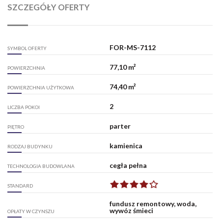
SZCZEGÓŁY OFERTY
FOR-MS-7112
SYMBOL OFERTY
77,10 m²
POWIERZCHNIA
74,40 m²
POWIERZCHNIA UŻYTKOWA
2
LICZBA POKOI
parter
PIĘTRO
kamienica
RODZAJ BUDYNKU
cegła pełna
TECHNOLOGIA BUDOWLANA
STANDARD
fundusz remontowy, woda,
wywóz śmieci
OPŁATY W CZYNSZU