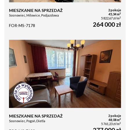
MIESZKANIE NA SPRZEDAŻ
2 pokoje
2
45,34 m
Sosnowiec, Milowice, Podjazdowa
2
5 822,67 zł/m
264 000 zł
FOR-MS-7178
MIESZKANIE NA SPRZEDAŻ
2 pokoje
2
48,08 m
Sosnowiec, Pogoń, Dietla
2
5 761,23 zł/m
277 000 zł