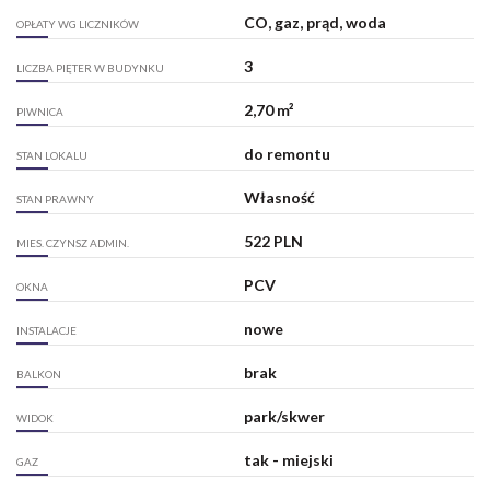
CO, gaz, prąd, woda
OPŁATY WG LICZNIKÓW
3
LICZBA PIĘTER W BUDYNKU
2,70 m²
PIWNICA
do remontu
STAN LOKALU
Własność
STAN PRAWNY
522 PLN
MIES. CZYNSZ ADMIN.
PCV
OKNA
nowe
INSTALACJE
brak
BALKON
park/skwer
WIDOK
tak - miejski
GAZ