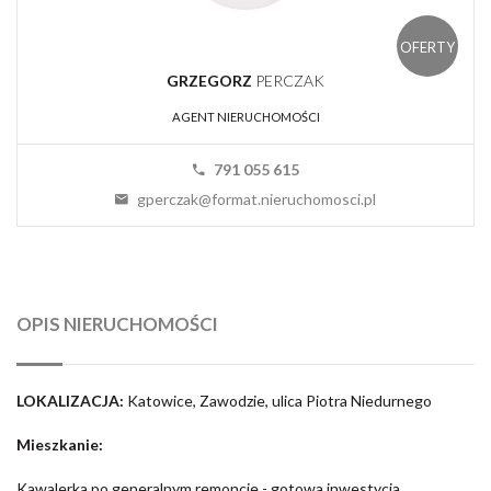
OFERTY
GRZEGORZ
PERCZAK
AGENT NIERUCHOMOŚCI
791 055 615
gperczak@format.nieruchomosci.pl
OPIS NIERUCHOMOŚCI
LOKALIZACJA:
Katowice, Zawodzie, ulica Piotra Niedurnego
Mieszkanie:
Kawalerka po generalnym remoncie - gotowa inwestycja.