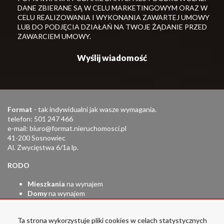
DANE ZBIERANE SĄ W CELU MARKETINGOWYM ORAZ W
CELU REALIZOWANIA I WYKONANIA ZAWARTEJ UMOWY
LUB DO PODJĘCIA DZIAŁAŃ NA TWOJE ŻĄDANIE PRZED
ZAWARCIEM UMOWY.
Format
- tak indywidualni jak wasze wymagania.
telefon: 501 247 466
e-mail:
biuro@format.nieruchomosci.pl
41-200 Sosnowiec
Al. Zwycięstwa 6/1a lp.
RODO
Mieszkania
na wynajem
Domy
na wynajem
Działki
na wynajem
Lokale
na wynajem
Ta strona wykorzystuje pliki cookies w celach statystycznych
Hale
na wynajem