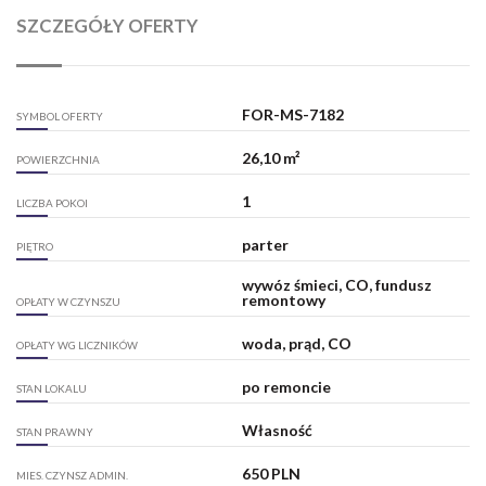
SZCZEGÓŁY OFERTY
FOR-MS-7182
SYMBOL OFERTY
26,10 m²
POWIERZCHNIA
1
LICZBA POKOI
parter
PIĘTRO
wywóz śmieci, CO, fundusz
remontowy
OPŁATY W CZYNSZU
woda, prąd, CO
OPŁATY WG LICZNIKÓW
po remoncie
STAN LOKALU
Własność
STAN PRAWNY
650 PLN
MIES. CZYNSZ ADMIN.