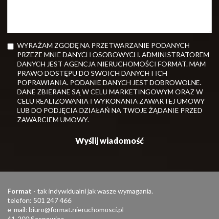
WYRAŻAM ZGODĘ NA PRZETWARZANIE PODANYCH
PRZEZE MNIE DANYCH OSOBOWYCH. ADMINISTRATOREM
DANYCH JEST AGENCJA NIERUCHOMOŚCI FORMAT. MAM
PRAWO DOSTĘPU DO SWOICH DANYCH I ICH
POPRAWIANIA. PODANIE DANYCH JEST DOBROWOLNE.
DANE ZBIERANE SĄ W CELU MARKETINGOWYM ORAZ W
CELU REALIZOWANIA I WYKONANIA ZAWARTEJ UMOWY
LUB DO PODJĘCIA DZIAŁAŃ NA TWOJE ŻĄDANIE PRZED
ZAWARCIEM UMOWY.
Format
- tak indywidualni jak wasze wymagania.
telefon: 501 247 466
e-mail:
biuro@format.nieruchomosci.pl
41-200 Sosnowiec