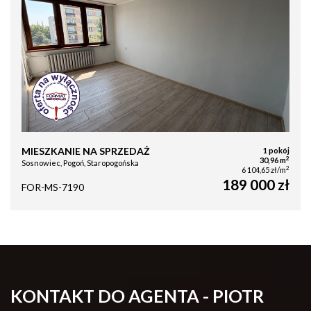
MIESZKANIE NA SPRZEDAŻ
1 pokój
2
30,96 m
Sosnowiec, Pogoń, Staropogońska
2
6 104,65 zł/m
189 000 zł
FOR-MS-7190
KONTAKT DO AGENTA - PIOTR