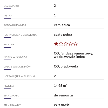
2
LICZBA POKOI
1
PIĘTRO
kamienica
RODZAJ BUDYNKU
cegła pełna
TECHNOLOGIA BUDOWLANA
STANDARD
CO, fundusz remontowy,
woda, wywóz śmieci
OPŁATY W CZYNSZU
CO, prąd, woda
OPŁATY WG LICZNIKÓW
2
LICZBA PIĘTER W BUDYNKU
14,95 m²
PIWNICA
do remontu
STAN LOKALU
Własność
STAN PRAWNY