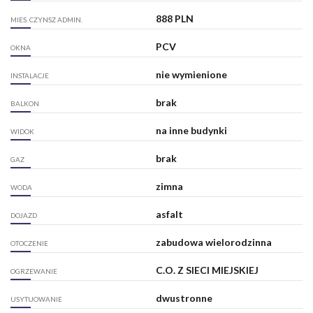
888 PLN
MIES. CZYNSZ ADMIN.
PCV
OKNA
nie wymienione
INSTALACJE
brak
BALKON
na inne budynki
WIDOK
brak
GAZ
zimna
WODA
asfalt
DOJAZD
zabudowa wielorodzinna
OTOCZENIE
C.O. Z SIECI MIEJSKIEJ
OGRZEWANIE
dwustronne
USYTUOWANIE