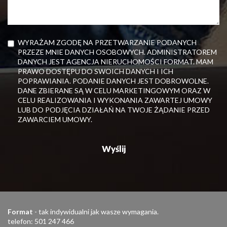
WYRAŻAM ZGODĘ NA PRZETWARZANIE PODANYCH
PRZEZE MNIE DANYCH OSOBOWYCH. ADMINISTRATOREM
DANYCH JEST AGENCJA NIERUCHOMOŚCI FORMAT. MAM
PRAWO DOSTĘPU DO SWOICH DANYCH I ICH
POPRAWIANIA. PODANIE DANYCH JEST DOBROWOLNE.
DANE ZBIERANE SĄ W CELU MARKETINGOWYM ORAZ W
CELU REALIZOWANIA I WYKONANIA ZAWARTEJ UMOWY
LUB DO PODJĘCIA DZIAŁAŃ NA TWOJE ŻĄDANIE PRZED
ZAWARCIEM UMOWY.
Format
- tak indywidualni jak wasze wymagania.
telefon: 501 247 466