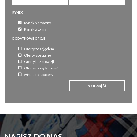
RYNEK
Rynek pierwotny
Rynek wtórny
DODATKOWE OPCJE
Oferty ze zdjęciem
Oferty specjalne
Oferty bez prowizji
Oferty na wyłączność
wirtualne spacery
szukaj
NAPISZ DO NAS