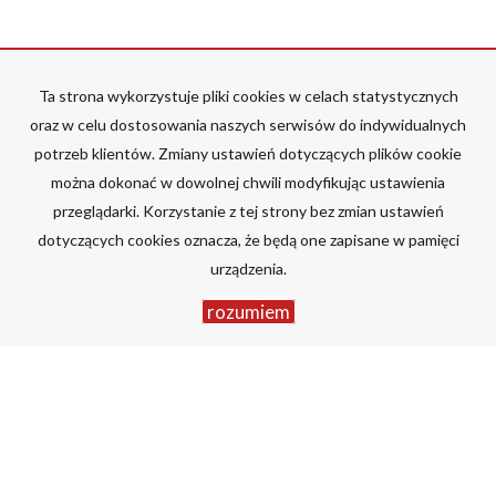
Ta strona wykorzystuje pliki cookies w celach statystycznych
Format
- tak indywidualni jak wasze wymagania.
oraz w celu dostosowania naszych serwisów do indywidualnych
telefon: 501 247 466
potrzeb klientów. Zmiany ustawień dotyczących plików cookie
e-mail:
biuro@format.nieruchomosci.pl
można dokonać w dowolnej chwili modyfikując ustawienia
41-200 Sosnowiec
Al. Zwycięstwa 6/1a lp.
przeglądarki. Korzystanie z tej strony bez zmian ustawień
dotyczących cookies oznacza, że będą one zapisane w pamięci
RODO
urządzenia.
Mieszkania
na wynajem
Domy
na wynajem
rozumiem
Działki
na wynajem
Lokale
na wynajem
Hale
na wynajem
Obiekty
na wynajem
Mieszkania
na sprzedaż
Domy
na sprzedaż
Działki
na sprzedaż
Lokale
na sprzedaż